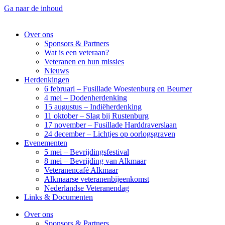
Ga naar de inhoud
Over ons
Sponsors & Partners
Wat is een veteraan?
Veteranen en hun missies
Nieuws
Herdenkingen
6 februari – Fusillade Woestenburg en Beumer
4 mei – Dodenherdenking
15 augustus – Indiëherdenking
11 oktober – Slag bij Rustenburg
17 november – Fusillade Harddraverslaan
24 december – Lichtjes op oorlogsgraven
Evenementen
5 mei – Bevrijdingsfestival
8 mei – Bevrijding van Alkmaar
Veteranencafé Alkmaar
Alkmaarse veteranenbijeenkomst
Nederlandse Veteranendag
Links & Documenten
Over ons
Sponsors & Partners