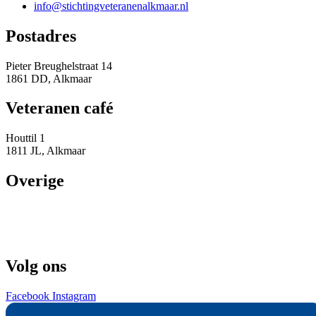
info@stichtingveteranenalkmaar.nl
Postadres
Pieter Breughelstraat 14
1861 DD, Alkmaar
Veteranen café
Houttil 1
1811 JL, Alkmaar
Overige
IBAN: NL41 RBRB 8841 4306 64
KVK: 89874560
RSIN: 865139131
Volg ons​
Facebook
Instagram